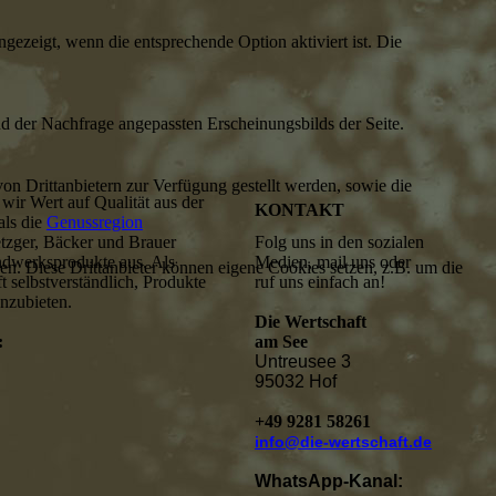
ezeigt, wenn die entsprechende Option aktiviert ist. Die
d der Nachfrage angepassten Erscheinungsbilds der Seite.
on Drittanbietern zur Verfügung gestellt werden, sowie die
wir Wert auf Qualität aus der
KONTAKT
als die
Genussregion
tzger, Bäcker und Brauer
Folg uns in den sozialen
ndwerksprodukte aus. Als
Medien, mail uns oder
den. Diese Drittanbieter können eigene Cookies setzen, z.B. um die
t selbstverständlich, Produkte
ruf uns einfach an!
nzubieten.
Die Wertschaft
:
am See
Untreusee 3
95032 Hof
+49 9281 58261
info@die-wertschaft.de
WhatsApp-Kanal: