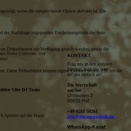
ezeigt, wenn die entsprechende Option aktiviert ist. Die
d der Nachfrage angepassten Erscheinungsbilds der Seite.
on Drittanbietern zur Verfügung gestellt werden, sowie die
n am Hofer Untreusee und
KONTAKT
nden!
Folg uns in den sozialen
Medien, mail uns oder
den. Diese Drittanbieter können eigene Cookies setzen, z.B. um die
ruf uns einfach an!
Die Wertschaft
Golden Vibe DJ Team
am See
Untreusee 3
95032 Hof
+49 9281 58261
h Speisen auf die Hand.
info@die-wertschaft.de
WhatsApp-Kanal: